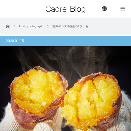
menu
ホーム
food
,
photograph
湯気のシズル撮影/やきいも
2020.01.15