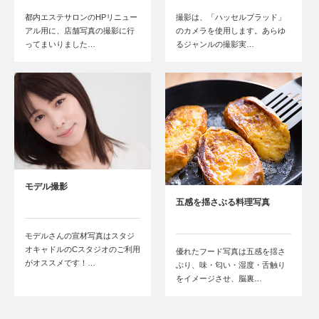
都内エステサロンのHPリニュー
撮影は、「ハッセルブラッド」
アル用に、店舗写真の撮影に行
のカメラを使用します。あらゆ
ってまいりました…
るジャンルの撮影実…
モデル撮影
五感を揺さぶる料理写真
モデルさんの宣材写真はスタジ
オキャドルのCスタジオのご利用
優れたフード写真は五感を揺さ
がオススメです！…
ぶり、味・匂い・湿度・舌触り
をイメージさせ、脳裏…