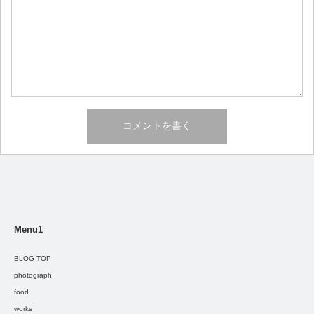
Menu1
BLOG TOP
photograph
food
works