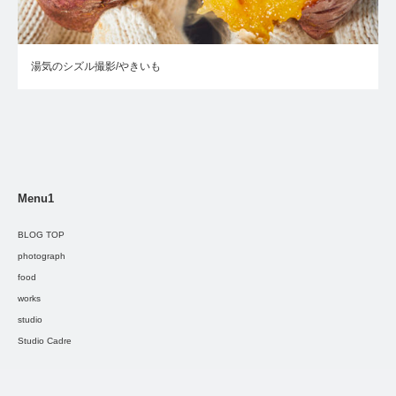
湯気のシズル撮影/やきいも
Menu1
BLOG TOP
photograph
food
works
studio
Studio Cadre