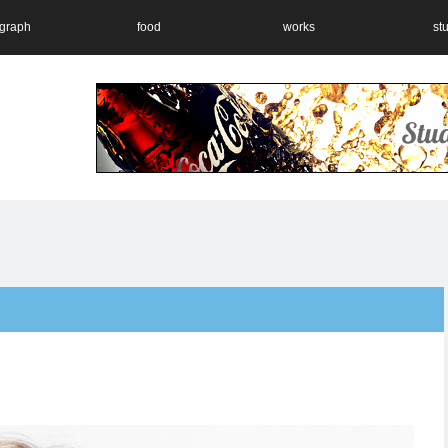
graph
food
works
st