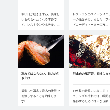
寒い日が続きますね。美味し
レストランのスイーツメニ
いもの食べたくなる季節で
ーの撮影を行いました。フ
す。レストランやホテル、…
ドコーディネーターの方…
忘れてはならない、魅力の引
時止めの魔術師、召喚しま
き上げ
撮影した写真を最高の状態で
お客様の希望の内容に応じ
お渡しすることを約束しま
て、シズル撮影では、瞬間
す!…
撮影するために様々な現象
を…