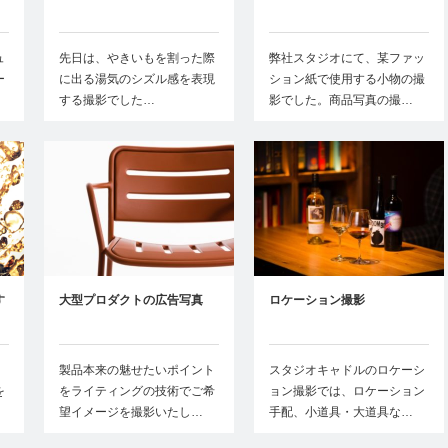
ュ
先日は、やきいもを割った際
弊社スタジオにて、某ファッ
ー
に出る湯気のシズル感を表現
ション紙で使用する小物の撮
する撮影でした…
影でした。商品写真の撮…
す
大型プロダクトの広告写真
ロケーション撮影
製品本来の魅せたいポイント
スタジオキャドルのロケーシ
を
をライティングの技術でご希
ョン撮影では、ロケーション
望イメージを撮影いたし…
手配、小道具・大道具な…