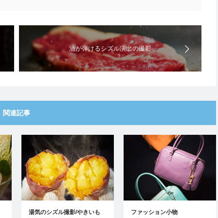
油が弾けるシズル演出の撮影
関連記事
湯気のシズル撮影/やきいも
ファッション小物