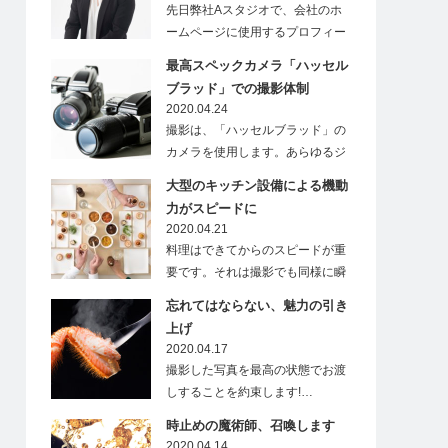
先日弊社Aスタジオで、会社のホ
ームページに使用するプロフィー
ル写真の撮影が行わ…
最高スペックカメラ「ハッセル
ブラッド」での撮影体制
2020.04.24
撮影は、「ハッセルブラッド」の
カメラを使用します。あらゆるジ
ャンルの撮影実績と…
大型のキッチン設備による機動
力がスピードに
2020.04.21
料理はできてからのスピードが重
要です。それは撮影でも同様に瞬
時に移り変わる状況に…
忘れてはならない、魅力の引き
上げ
2020.04.17
撮影した写真を最高の状態でお渡
しすることを約束します!…
時止めの魔術師、召喚します
2020.04.14